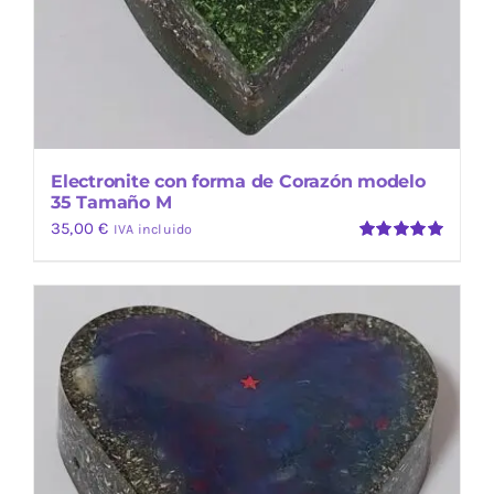
Electronite con forma de Corazón modelo
35 Tamaño M
35,00
€
IVA incluido
Valorado
con
5.00
de
5