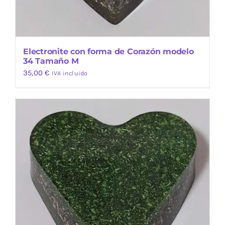
Electronite con forma de Corazón modelo
34 Tamaño M
35,00
€
IVA incluido