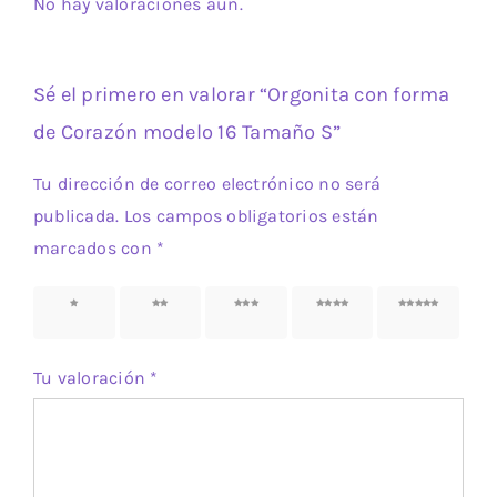
No hay valoraciones aún.
Sé el primero en valorar “Orgonita con forma
de Corazón modelo 16 Tamaño S”
Tu dirección de correo electrónico no será
publicada.
Los campos obligatorios están
marcados con
*
1 de 5
2 de 5
3 de 5
4 de 5
5 de 5
estrellas
estrellas
estrellas
estrellas
estrellas
Tu valoración
*