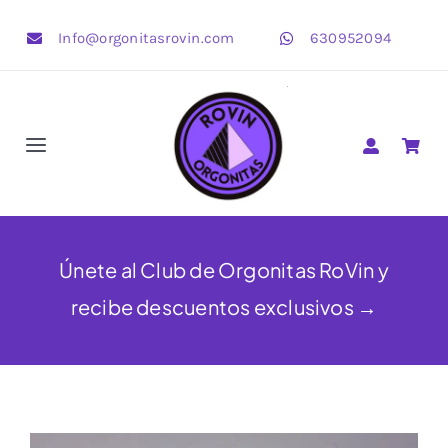
Saltar
Info@orgonitasrovin.com
630952094
al
contenido
Toggle
Navigation
Pirámides
Corazones
Únete al Club de Orgonitas RoVin y
recibe descuentos exclusivos →
Estrellas
OrgonBijoux