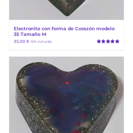
Electronite con forma de Corazón modelo
35 Tamaño M
35,00
€
IVA incluido
Valorado
con
5.00
de
5