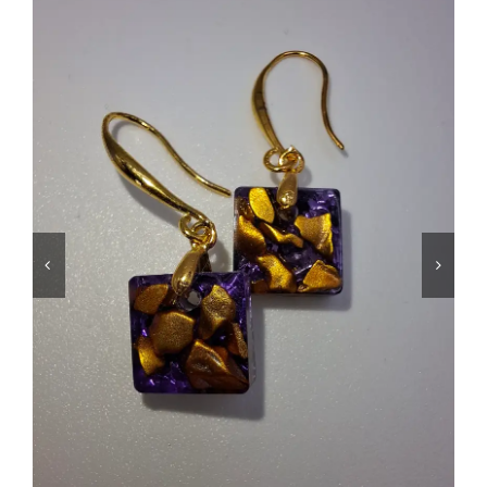
Shungita
Calaveras
Electronites Especiales 2.0 y Cloudbuster
Más sobre Radiación EMF
Sobre Nosotros
Contacto