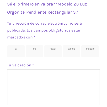
Sé el primero en valorar “Modelo 23 Luz
Orgonite. Pendiente Rectangular S.”
Tu dirección de correo electrónico no será
publicada.
Los campos obligatorios están
marcados con
*
1 de 5
2 de 5
3 de 5
4 de 5
5 de 5
estrellas
estrellas
estrellas
estrellas
estrellas
Tu valoración
*