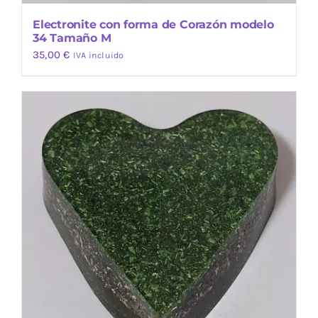
Electronite con forma de Corazón modelo
34 Tamaño M
35,00
€
IVA incluido