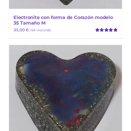
Electronite con forma de Corazón modelo
35 Tamaño M
35,00
€
IVA incluido
Valorado
con
5.00
de
5