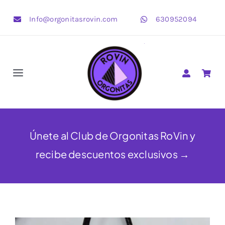
Saltar
Info@orgonitasrovin.com
630952094
al
contenido
Toggle
Navigation
Pirámides
Corazones
Únete al Club de Orgonitas RoVin y
recibe descuentos exclusivos →
Estrellas
OrgonBijoux