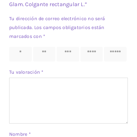
Glam. Colgante rectangular L.”
Tu dirección de correo electrónico no será
publicada.
Los campos obligatorios están
marcados con
*
1 de 5
2 de 5
3 de 5
4 de 5
5 de 5
estrellas
estrellas
estrellas
estrellas
estrellas
Tu valoración
*
Nombre
*