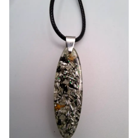
Shungita
Calaveras
Electronites Especiales 2.0 y Cloudbuster
Más sobre Radiación EMF
Sobre Nosotros
Contacto