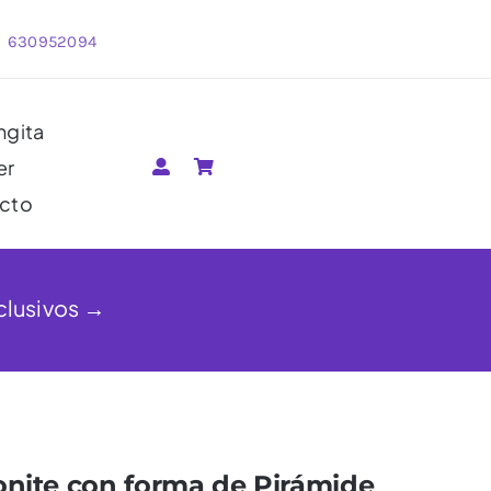
630952094
ngita
er
cto
clusivos →
onite con forma de Pirámide