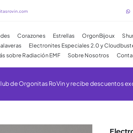
itasrovin.com
ides
Corazones
Estrellas
OrgonBijoux
Shu
alaveras
Electronites Especiales 2.0 y Cloudbust
ás sobre Radiación EMF
Sobre Nosotros
Conta
Club de Orgonitas RoVin y recibe descuentos ex
Electr