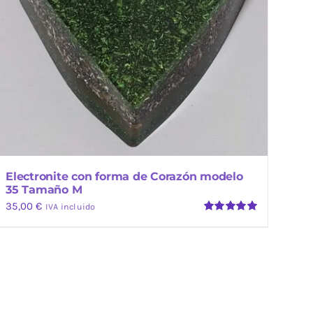
Electronite con forma de Corazón modelo
35 Tamaño M
35,00
€
IVA incluido
Valorado
con
5.00
de
5