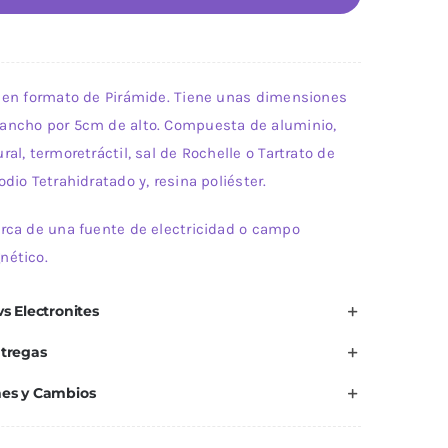
de
Pirámide
Modelo
e en formato de Pirámide. Tiene unas dimensiones
13.
ancho por 5cm de alto. Compuesta de aluminio,
Tamaño
ral, termoretráctil, sal de Rochelle o Tartrato de
S.
odio Tetrahidratado y, resina poliéster.
cantidad
erca de una fuente de electricidad o campo
nético.
s Electronites
ntregas
nes y Cambios