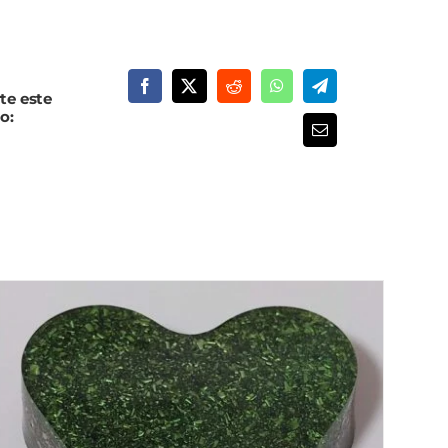
te este
o: