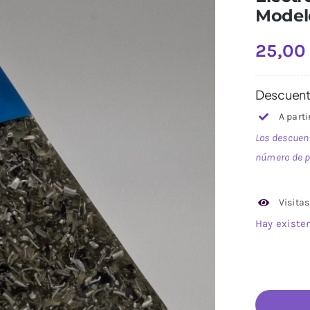
Modelo
25,0
Descuent
A part
Los descuen
número de p
Visitas
Hay existe