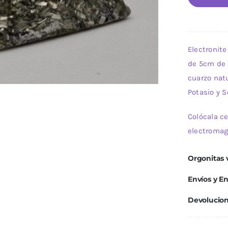
Electronit
de 5cm de 
cuarzo natu
Potasio y S
Colócala c
electromag
Orgonitas v
Envíos y E
Devolucio