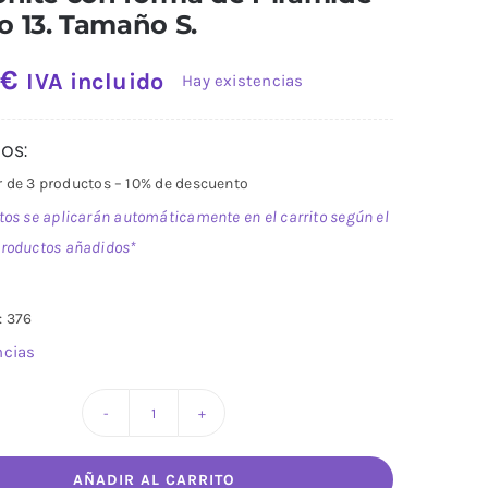
 13. Tamaño S.
0
€
IVA incluido
Hay existencias
os:
ir de 3 productos – 10% de descuento
tos se aplicarán automáticamente en el carrito según el
roductos añadidos*
: 376
ncias
Electronite
con
AÑADIR AL CARRITO
forma