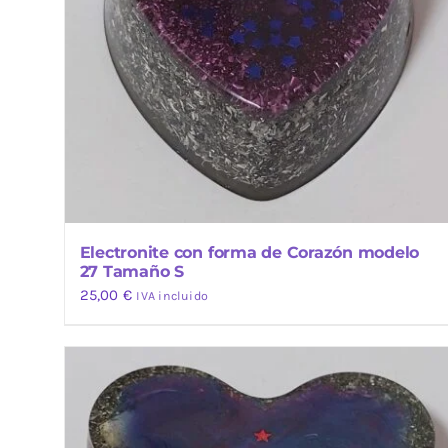
Electronite con forma de Corazón modelo
27 Tamaño S
25,00
€
IVA incluido