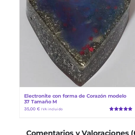
Electronite con forma de Corazón modelo
37 Tamaño M
35,00
€
IVA incluido
Valorado
con
5.00
de
5
Comentarios y Valoraciones (