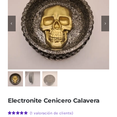
Calaveras
Electronites Especiales 2.0 y Cloudbuster
Más sobre Radiación EMF
Sobre Nosotros
Contacto
Electronite Cenicero Calavera
(
1
valoración de cliente)