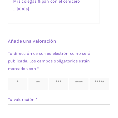
Mis colegas flipan con el cenicero
….jajajaj
Añade una valoración
Tu dirección de correo electrónico no será
publicada.
Los campos obligatorios están
marcados con
*
1 de 5
2 de 5
3 de 5
4 de 5
5 de 5
estrellas
estrellas
estrellas
estrellas
estrellas
Tu valoración
*