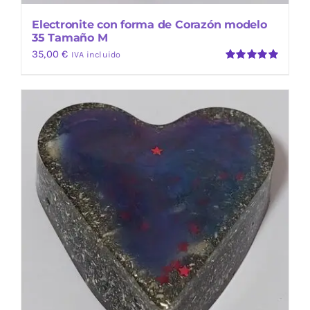
Electronite con forma de Corazón modelo
35 Tamaño M
35,00
€
IVA incluido
Valorado
con
5.00
de
5