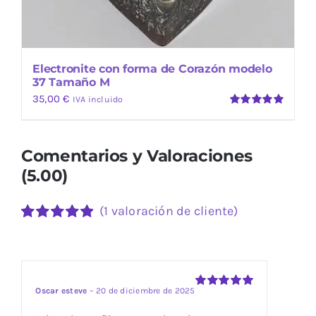
Electronite con forma de Corazón modelo
37 Tamaño M
35,00
€
IVA incluido
Valorado
con
5.00
de
5
Comentarios y Valoraciones
(5.00)
(
1
valoración de cliente)
Valorado
1
con
5.00
de 5
en base a
valoración
de un cliente
Oscar esteve
–
20 de diciembre de 2025
Valorado
con
5
de 5