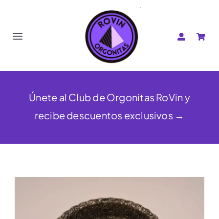
Saltar
al
contenido
Toggle
Navigation
Pirámides
Corazones
Únete al Club de Orgonitas RoVin y
recibe descuentos exclusivos →
Estrellas
OrgonBijoux
Shungita