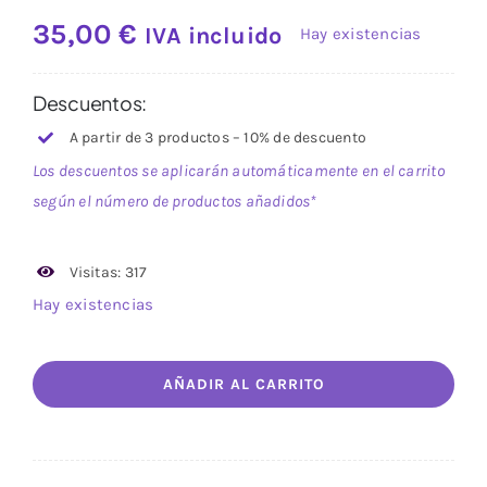
Valorado
1
con
5.00
de
35,00
€
IVA incluido
Hay existencias
5 en base a
valoración
de un cliente
Descuentos:
A partir de 3 productos – 10% de descuento
Los descuentos se aplicarán automáticamente en el carrito
según el número de productos añadidos*
Visitas: 317
Hay existencias
Electronite
AÑADIR AL CARRITO
Cenicero
Calavera
cantidad