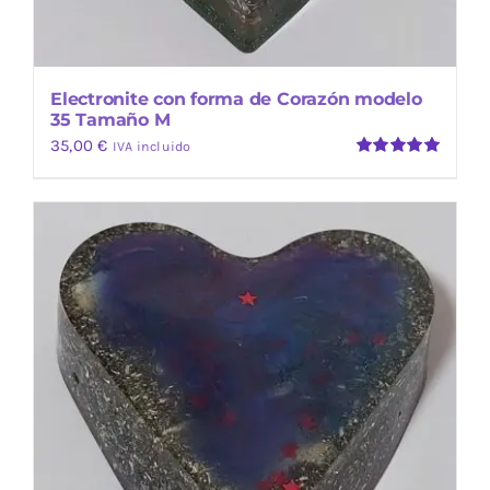
Electronite con forma de Corazón modelo
35 Tamaño M
35,00
€
IVA incluido
Valorado
con
5.00
de
5