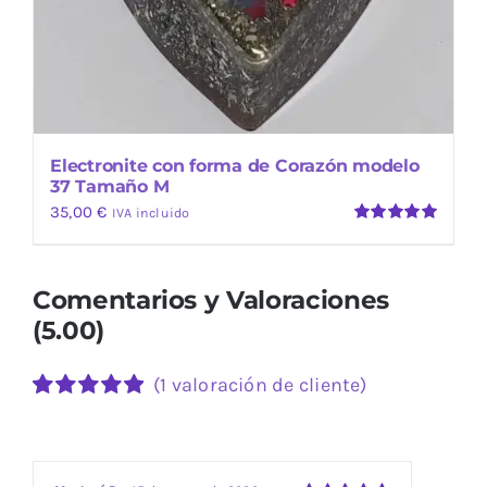
Electronite con forma de Corazón modelo
37 Tamaño M
35,00
€
IVA incluido
Valorado
con
5.00
de
5
Comentarios y Valoraciones
(5.00)
(
1
valoración de cliente)
Valorado
1
con
5.00
de 5
en base a
valoración