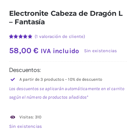
Electronite Cabeza de Dragón L
– Fantasía
(
1
valoración de cliente)
Valorado
1
con
5.00
de
58,00
€
IVA incluido
Sin existencias
5 en base a
valoración
de un cliente
Descuentos:
A partir de 3 productos – 10% de descuento
Los descuentos se aplicarán automáticamente en el carrito
según el número de productos añadidos*
Visitas: 310
Sin existencias