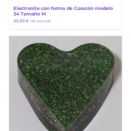
Electronite con forma de Corazón modelo
34 Tamaño M
35,00
€
IVA incluido