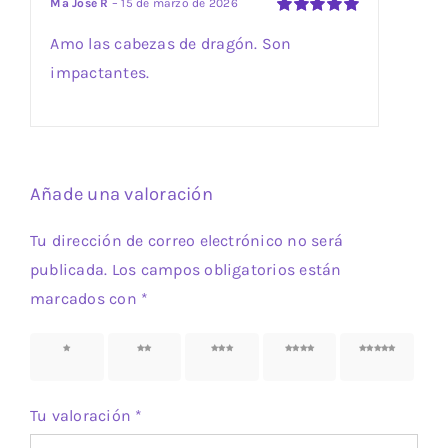
Mª José R
–
15 de marzo de 2026
de un cliente
Valorado
Amo las cabezas de dragón. Son
con
5
de 5
impactantes.
Añade una valoración
Tu dirección de correo electrónico no será
publicada.
Los campos obligatorios están
marcados con
*
1 de 5
2 de 5
3 de 5
4 de 5
5 de 5
estrellas
estrellas
estrellas
estrellas
estrellas
Tu valoración
*