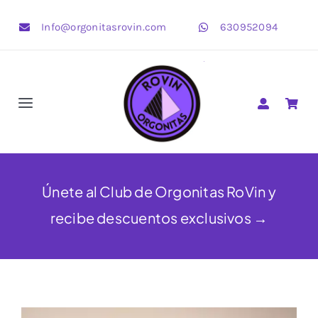
Saltar
Info@orgonitasrovin.com
630952094
al
contenido
Toggle
Navigation
Pirámides
Corazones
Únete al Club de Orgonitas RoVin y
recibe descuentos exclusivos →
Estrellas
OrgonBijoux