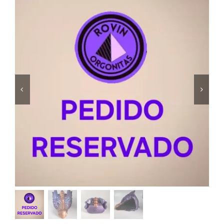
Shungita
Calaveras
Electronites Especiales 2.0 y Cloudbuster
Más sobre Radiación EMF
Sobre Nosotros
Contacto