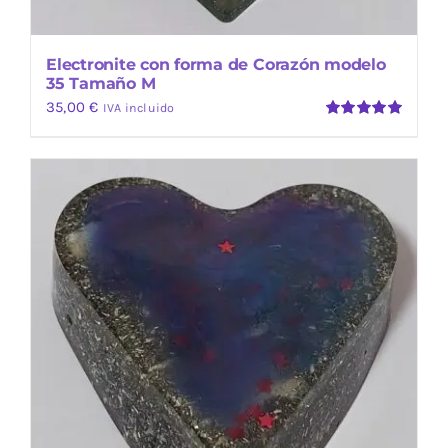
Electronite con forma de Corazón modelo
35 Tamaño M
35,00
€
IVA incluido
Valorado
con
5.00
de
5