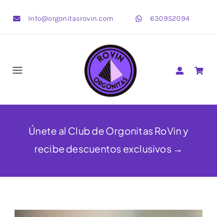
Saltar
Info@orgonitasrovin.com
630952094
al
contenido
Toggle
Navigation
Pirámides
Corazones
Únete al Club de Orgonitas RoVin y
recibe descuentos exclusivos →
Estrellas
OrgonBijoux