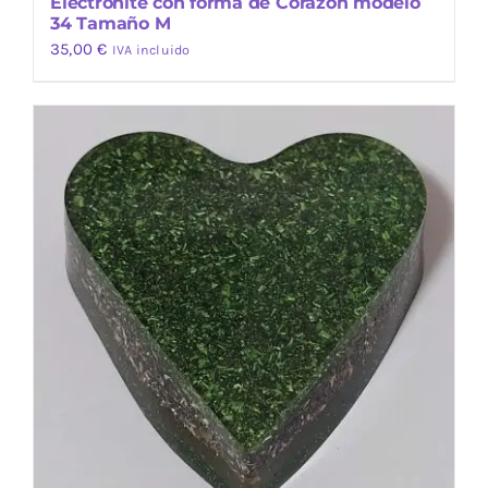
Electronite con forma de Corazón modelo
34 Tamaño M
35,00
€
IVA incluido