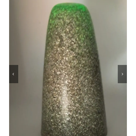
Shungita
Calaveras
Electronites Especiales 2.0 y Cloudbuster
Más sobre Radiación EMF
Sobre Nosotros
Contacto