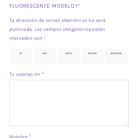
FLUORESCENTE. MODELO 1”
Tu dirección de correo electrónico no será
publicada.
Los campos obligatorios están
marcados con
*
1 de 5
2 de 5
3 de 5
4 de 5
5 de 5
estrellas
estrellas
estrellas
estrellas
estrellas
Tu valoración
*
Nombre
*