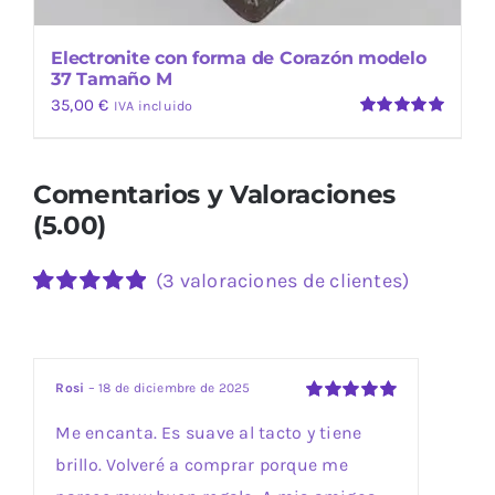
Electronite con forma de Corazón modelo
37 Tamaño M
35,00
€
IVA incluido
Valorado
con
5.00
de
5
Comentarios y Valoraciones
(5.00)
(
3
valoraciones de clientes)
Valorado
3
con
5.00
de 5
en base a
valoraciones
Rosi
–
18 de diciembre de 2025
de clientes
Valorado
Me encanta. Es suave al tacto y tiene
con
5
de 5
brillo. Volveré a comprar porque me