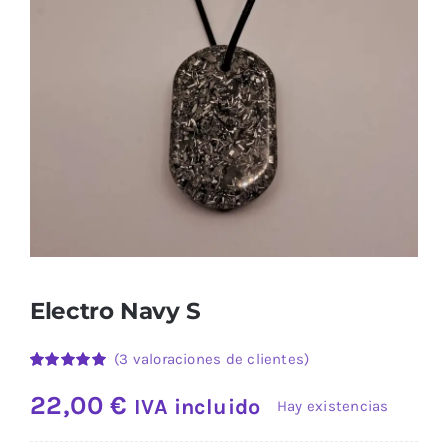
Calaveras
Electronites Especiales 2.0 y Cloudbuster
Más sobre Radiación EMF
Sobre Nosotros
Contacto
Electro Navy S
(
3
valoraciones de clientes)
Valorado
3
con
5.00
de
22,00
€
IVA incluido
Hay existencias
5 en base a
valoraciones
de clientes