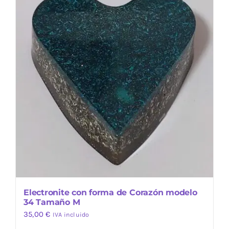
Electronite con forma de Corazón modelo
34 Tamaño M
35,00
€
IVA incluido