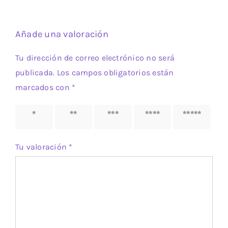
Añade una valoración
Tu dirección de correo electrónico no será
publicada.
Los campos obligatorios están
marcados con
*
1 de 5
2 de 5
3 de 5
4 de 5
5 de 5
estrellas
estrellas
estrellas
estrellas
estrellas
Tu valoración
*