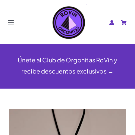
Saltar
al
contenido
Toggle
Navigation
Pirámides
Corazones
Únete al Club de Orgonitas RoVin y
recibe descuentos exclusivos →
Estrellas
OrgonBijoux
Shungita