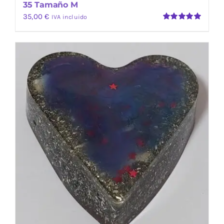
35 Tamaño M
35,00
€
IVA incluido
Valorado
con
5.00
de
5