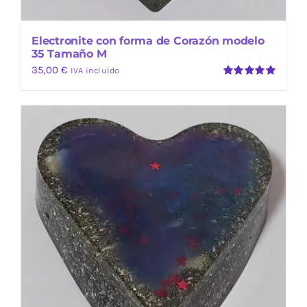
Electronite con forma de Corazón modelo
35 Tamaño M
35,00
€
IVA incluido
Valorado
con
5.00
de
5