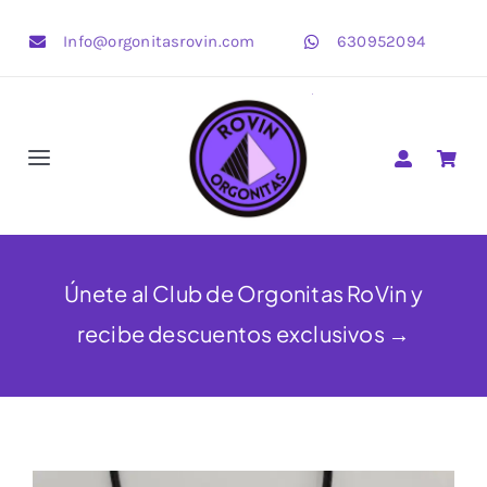
Saltar
Info@orgonitasrovin.com
630952094
al
contenido
Toggle
Navigation
Pirámides
Corazones
Únete al Club de Orgonitas RoVin y
recibe descuentos exclusivos →
Estrellas
OrgonBijoux