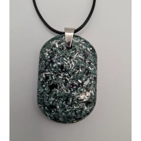
Shungita
Calaveras
Electronites Especiales 2.0 y Cloudbuster
Más sobre Radiación EMF
Sobre Nosotros
Contacto