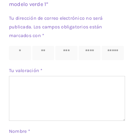
modelo verde 1”
Tu dirección de correo electrónico no será
publicada.
Los campos obligatorios están
marcados con
*
1 de 5
2 de 5
3 de 5
4 de 5
5 de 5
estrellas
estrellas
estrellas
estrellas
estrellas
Tu valoración
*
Nombre
*